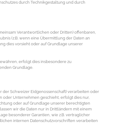
enschutzes durch Technikgestaltung und durch
insam Verantwortlichen oder Dritten) offenbaren,
laubnis (z.B. wenn eine Übermittlung der Daten an
htung dies vorsieht oder auf Grundlage unserer
währen, erfolgt dies insbesondere zu
henden Grundlage.
er der Schweizer Eidgenossenschaft) verarbeiten oder
 oder Unternehmen geschieht, erfolgt dies nur,
flichtung oder auf Grundlage unserer berechtigten
lassen wir die Daten nur in Drittländern mit einem
age besonderer Garantien, wie z.B. vertraglicher
lichen internen Datenschutzvorschriften verarbeiten