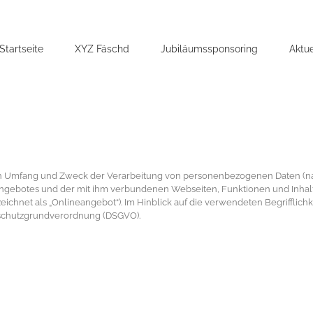
Startseite
XYZ Fäschd
Jubiläumssponsoring
Aktue
 den Umfang und Zweck der Verarbeitung von personenbezogenen Daten (n
ngebotes und der mit ihm verbundenen Webseiten, Funktionen und Inhalt
chnet als „Onlineangebot“). Im Hinblick auf die verwendeten Begrifflichkei
tenschutzgrundverordnung (DSGVO).