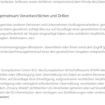
n Hardware, Software sowie Verfahren, entsprechend dem Prinzip des Dat
gemeinsam Verantwortlichen und Dritten
egenüber anderen Personen und Unternehmen (Auftragsverarbeitern, geme
 die Daten gewähren, erfolgt dies nur auf Grundlage einer gesetzlichen Er
llung erforderlich ist), Nutzer eingewilligt haben, eine rechtliche Verpflic
agten, Webhostern, etc.).
nehmensgruppe offenbaren, übermitteln oder ihnen sonst den Zugriff ge
 und darüberhinausgehend auf einer den gesetzlichen Vorgaben entsprec
 der Europäischen Union (EU), des Europäischen Wirtschaftsraums (EWR) od
itter oder Offenlegung, bzw. Übermittlung von Daten an andere Personen
chten, auf Grundlage Ihrer Einwilligung, aufgrund einer rechtlichen Verp
nwilligung oder vertraglich erforderlicher Übermittlung, verarbeiten oder 
m „Privacy-Shield“ zertifizierten US-Verarbeiter gehören oder auf Grundl
eln der EU-Kommission, dem Vorliegen von Zertifizierungen oder verbind
ission
).