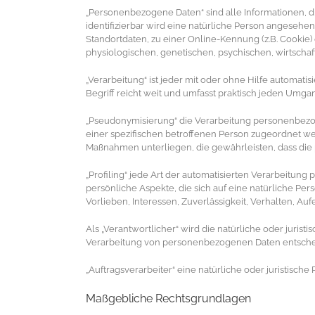
„Personenbezogene Daten“ sind alle Informationen, die 
identifizierbar wird eine natürliche Person angeseh
Standortdaten, zu einer Online-Kennung (z.B. Cookie
physiologischen, genetischen, psychischen, wirtschaftl
„Verarbeitung“ ist jeder mit oder ohne Hilfe autom
Begriff reicht weit und umfasst praktisch jeden Umga
„Pseudonymisierung“ die Verarbeitung personenbezog
einer spezifischen betroffenen Person zugeordnet w
Maßnahmen unterliegen, die gewährleisten, dass die 
„Profiling“ jede Art der automatisierten Verarbeit
persönliche Aspekte, die sich auf eine natürliche Pe
Vorlieben, Interessen, Zuverlässigkeit, Verhalten, Au
Als „Verantwortlicher“ wird die natürliche oder juris
Verarbeitung von personenbezogenen Daten entschei
„Auftragsverarbeiter“ eine natürliche oder juristisc
Maßgebliche Rechtsgrundlagen