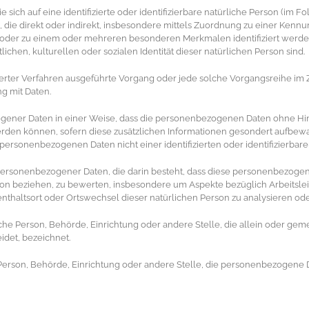
sich auf eine identifizierte oder identifizierbare natürliche Person (im F
en, die direkt oder indirekt, insbesondere mittels Zuordnung zu einer K
) oder zu einem oder mehreren besonderen Merkmalen identifiziert werde
ichen, kulturellen oder sozialen Identität dieser natürlichen Person sind.
atisierter Verfahren ausgeführte Vorgang oder jede solche Vorgangsreih
ng mit Daten.
ener Daten in einer Weise, dass die personenbezogenen Daten ohne Hin
erden können, sofern diese zusätzlichen Informationen gesondert aufbew
personenbezogenen Daten nicht einer identifizierten oder identifizierba
ung personenbezogener Daten, die darin besteht, dass diese personenbez
rson beziehen, zu bewerten, insbesondere um Aspekte bezüglich Arbeitslei
fenthaltsort oder Ortswechsel dieser natürlichen Person zu analysieren o
tische Person, Behörde, Einrichtung oder andere Stelle, die allein oder g
det, bezeichnet.
he Person, Behörde, Einrichtung oder andere Stelle, die personenbezogene 