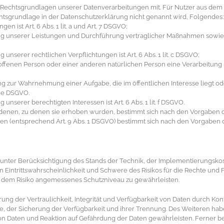
e Rechtsgrundlagen unserer Datenverarbeitungen mit. Für Nutzer aus d
chtsgrundlage in der Datenschutzerklärung nicht genannt wird, Folgendes:
n ist Art. 6 Abs. 1 lit. a und Art. 7 DSGVO;
ng unserer Leistungen und Durchführung vertraglicher Maßnahmen sowie Bea
 unserer rechtlichen Verpflichtungen ist Art. 6 Abs. 1 lit. c DSGVO;
troffenen Person oder einer anderen natürlichen Person eine Verarbeitu
ng zur Wahrnehmung einer Aufgabe, die im öffentlichen Interesse liegt od
. e DSGVO.
nserer berechtigten Interessen ist Art. 6 Abs. 1 lit. f DSGVO.
denen, zu denen sie erhoben wurden, bestimmt sich nach den Vorgaben d
n (entsprechend Art. 9 Abs. 1 DSGVO) bestimmt sich nach den Vorgaben d
unter Berücksichtigung des Stands der Technik, der Implementierungsko
Eintrittswahrscheinlichkeit und Schwere des Risikos für die Rechte und 
 dem Risiko angemessenes Schutzniveau zu gewährleisten.
 der Vertraulichkeit, Integrität und Verfügbarkeit von Daten durch Kon
be, der Sicherung der Verfügbarkeit und ihrer Trennung. Des Weiteren habe
Daten und Reaktion auf Gefährdung der Daten gewährleisten. Ferner b