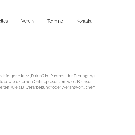
lles
Verein
Termine
Kontakt
achfolgend kurz „Daten“) im Rahmen der Erbringung
e sowie externen Onlinepräsenzen, wie z.B. unser
ten, wie z.B. „Verarbeitung“ oder „Verantwortlicher“