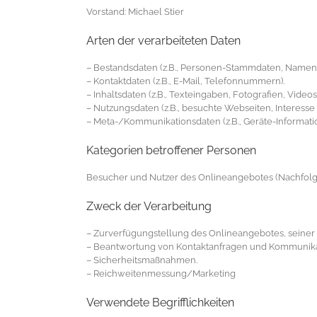
Vorstand: Michael Stier
Arten der verarbeiteten Daten
– Bestandsdaten (z.B., Personen-Stammdaten, Namen
– Kontaktdaten (z.B., E-Mail, Telefonnummern).
– Inhaltsdaten (z.B., Texteingaben, Fotografien, Videos)
– Nutzungsdaten (z.B., besuchte Webseiten, Interesse a
– Meta-/Kommunikationsdaten (z.B., Geräte-Informati
Kategorien betroffener Personen
Besucher und Nutzer des Onlineangebotes (Nachfolg
Zweck der Verarbeitung
– Zurverfügungstellung des Onlineangebotes, seiner 
– Beantwortung von Kontaktanfragen und Kommunikat
– Sicherheitsmaßnahmen.
– Reichweitenmessung/Marketing
Verwendete Begrifflichkeiten