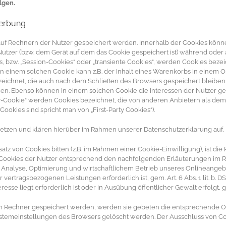
lgen.
werbung
e auf Rechnern der Nutzer gespeichert werden. Innerhalb der Cookies kön
Nutzer (bzw. dem Gerät auf dem das Cookie gespeichert ist) während ode
, bzw. „Session-Cookies“ oder „transiente Cookies“, werden Cookies beze
In einem solchen Cookie kann z.B. der Inhalt eines Warenkorbs in einem 
zeichnet, die auch nach dem Schließen des Browsers gespeichert bleiben.
n. Ebenso können in einem solchen Cookie die Interessen der Nutzer g
-Cookie“ werden Cookies bezeichnet, die von anderen Anbietern als dem 
okies sind spricht man von „First-Party Cookies“).
tzen und klären hierüber im Rahmen unserer Datenschutzerklärung auf.
tz von Cookies bitten (z.B. im Rahmen einer Cookie-Einwilligung), ist die Re
okies der Nutzer entsprechend den nachfolgenden Erläuterungen im R
r Analyse, Optimierung und wirtschaftlichem Betrieb unseres Onlineangebote
vertragsbezogenen Leistungen erforderlich ist, gem. Art. 6 Abs. 1 lit. b. D
e liegt erforderlich ist oder in Ausübung öffentlicher Gewalt erfolgt, gem.
rem Rechner gespeichert werden, werden sie gebeten die entsprechende O
ystemeinstellungen des Browsers gelöscht werden. Der Ausschluss von C