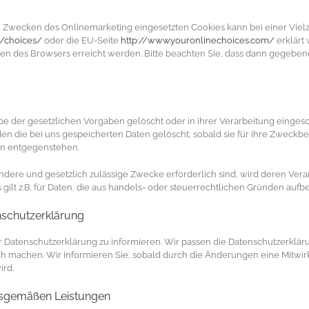
Zwecken des Onlinemarketing eingesetzten Cookies kann bei einer Vielzah
o/choices/
oder die EU-Seite
http://www.youronlinechoices.com/
erklärt
gen des Browsers erreicht werden. Bitte beachten Sie, dass dann gegeben
 der gesetzlichen Vorgaben gelöscht oder in ihrer Verarbeitung eingesc
 die bei uns gespeicherten Daten gelöscht, sobald sie für ihre Zweckbe
en entgegenstehen.
 andere und gesetzlich zulässige Zwecke erforderlich sind, wird deren Ver
s gilt z.B. für Daten, die aus handels- oder steuerrechtlichen Gründen au
nschutzerklärung
rer Datenschutzerklärung zu informieren. Wir passen die Datenschutzerklä
 machen. Wir informieren Sie, sobald durch die Änderungen eine Mitwirku
ird.
tsgemäßen Leistungen