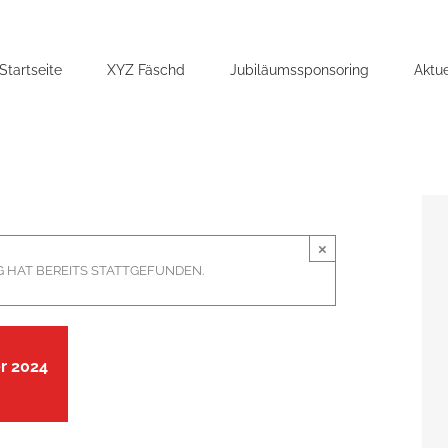
Startseite
XYZ Fäschd
Jubiläumssponsoring
Aktue
×
 HAT BEREITS STATTGEFUNDEN.
r 2024