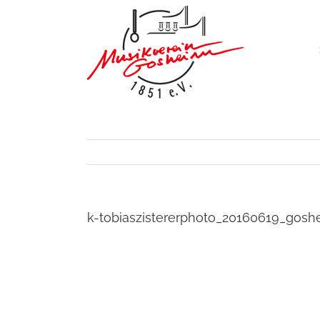
Zum
Inhalt
springen
k-tobiaszistererphoto_20160619_gosh