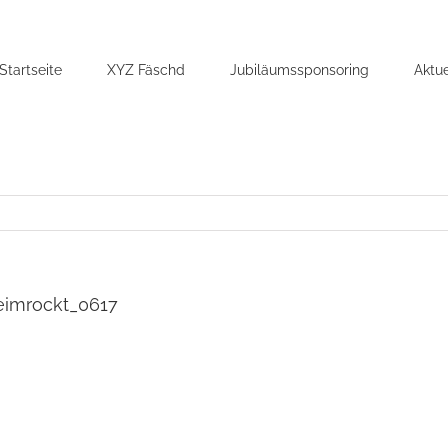
Startseite
XYZ Fäschd
Jubiläumssponsoring
Aktue
eimrockt_0617